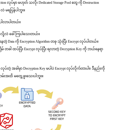
ruction လုပ်မှာ မဟုတ် သလို၊ Dedicated Storage Pool တွေ ကို Destruction
 လဲ မရပြန်ပါဘူး။
း ပါလာပါတယ်။
ng လို့လဲ ခေါ် ကြပါသေးတယ်။
နေတဲ့ Data ကို Encryption Algorithm တခု သုံးပြီး Encrypt လုပ်ပါတယ်။
ကြိမ် တခါ ထပ်ပြီး Encrypt လုပ်ပြီး ရလာတဲ့ Decryption Key ကို ဘယ်နေရာ
်တဲ့ အခါမှာ Decryption Key မပါပဲ Encrypt လုပ်လိုက်တာပါ။ ဒီနည်းကို
တမ်းအထိ မတွေ့ ဖူးသေးပါဘူး။