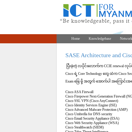
Home
Knowledgebase
Network
SASE Architecture and Cis
ပြီးခဲ့တဲ့ လပိုင်းလောက်က CCIE renewal လုပ
Cisco ရဲ့ Core Technology တွေ ထဲက Cisco Se
Exam ဖြေ ဖို့ အတွက် အောက်ပါ အကြောင်းအ
Cisco ASA Firewall
Cisco Firepower Next-Generation Firewall (
Cisco SSL VPN (Cisco AnyConnect)
Cisco Identity Services Engine (ISE)
Cisco Advanced Malware Protection (AMP)
Cisco Umbrella for DNS security
Cisco Email Security Appliance (ESA)
Cisco Web Security Appliance (WSA)
Cisco Stealthwatch (SIEM)
Cisco Talos Threat Intelligence