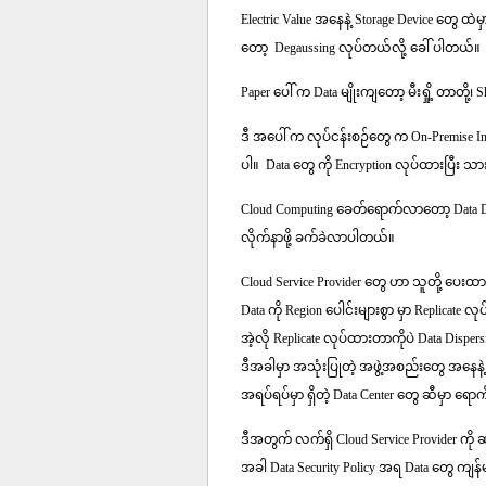
Electric Value အနေနဲ့ Storage Device တွေ ထဲမှ
တော့ Degaussing လုပ်တယ်လို့ ခေါ် ပါတယ်။
Paper ပေါ် က Data မျိုးကျတော့ မီးရှို့ တာတို့
ဒီ အပေါ် က လုပ်ငန်းစဉ်တွေ က On-Premise Infr
ပါ။ Data တွေ ကို Encryption လုပ်ထားပြီး သာ
Cloud Computing ခေတ်ရောက်လာတော့ Data Dispe
လိုက်နာဖို့ ခက်ခဲလာပါတယ်။
Cloud Service Provider တွေ ဟာ သူတို့ ပေးထားတ
Data ကို Region ပေါင်းများစွာ မှာ Replicat
အဲ့လို Replicate လုပ်ထားတာကိုပဲ Data Dispersi
ဒီအခါမှာ အသုံးပြုတဲ့ အဖွဲ့အစည်းတွေ အနေနဲ့ 
အရပ်ရပ်မှာ ရှိတဲ့ Data Center တွေ ဆီမှာ ရ
ဒီအတွက် လက်ရှိ Cloud Service Provider ကို
အခါ Data Security Policy အရ Data တွေ ကျန