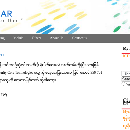
ing
Mobile
Others
About Us
Contact us
My 
co
ICT 
်ဖို့ အစီအစဉ်ဆွဲရင်းက ကိုယ့် နံပါတ်လေးလဲ သက်တမ်းတိုးပြီး သားဖြစ်
curity Core Technologies တွေ ကို လေ့လာပြီးသားလဲ ဖြစ် အောင် 350-701
ရာတွေ ကို လေ့လာဖြစ်တယ် ဆိုပါတော့။
W
NGFW)
မြန်
Myan
ဖုန်
ယူနီ