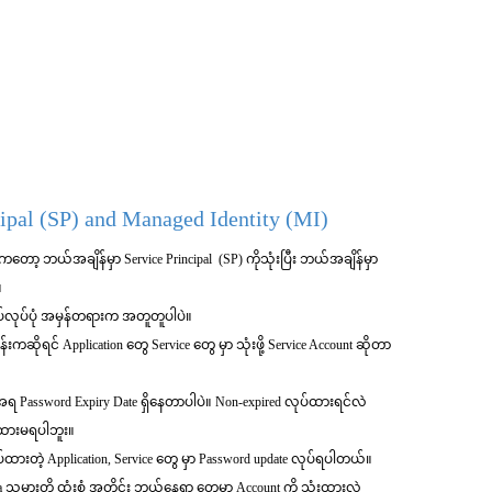
ipal (SP) and Managed Identity (MI)
ကတော့ ဘယ်အချိန်မှာ Service Principal (SP) ကိုသုံးပြီး ဘယ်အချိန်မှာ
။
လုပ်ပုံ အမှန်တရားက အတူတူပါပဲ။
ကဆိုရင် Application တွေ Service တွေ မှာ သုံးဖို့ Service Account ဆိုတာ
အရ Password Expiry Date ရှိနေတာပါပဲ။ Non-expired လုပ်ထားရင်လဲ
် ထားမရပါဘူး။
ပ်ထားတဲ့ Application, Service တွေ မှာ Password update လုပ်ရပါတယ်။
nfra သမားတို့ ထုံးစံ အတိုင်း ဘယ်နေရာ တွေမှာ Account ကို သုံးထားလဲ