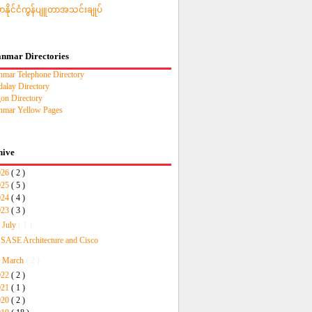
မာနိုင်ငံကွန်ပျူတာအသင်းချုပ်
nmar Directories
mar Telephone Directory
alay Directory
on Directory
mar Yellow Pages
hive
026
( 2 )
025
( 5 )
024
( 4 )
023
( 3 )
▼
July
( 1 )
SASE Architecture and Cisco
►
March
( 2 )
022
( 2 )
021
( 1 )
020
( 2 )