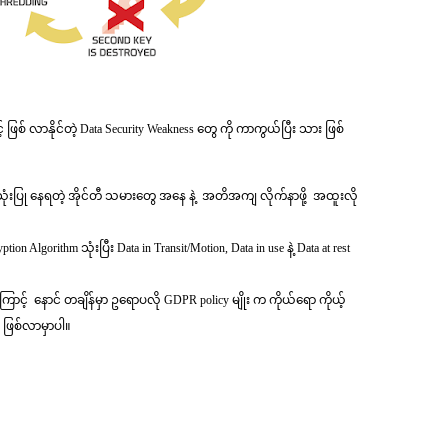
့် ဖြစ် လာနိုင်တဲ့ Data Security Weakness တွေ ကို ကာကွယ်ပြီး သား ဖြစ်
အသုံးပြု နေရတဲ့ အိုင်တီ သမားတွေ အနေ နဲ့ အတိအကျ လိုက်နာဖို့ အထူးလို
n Algorithm သုံးပြီး Data in Transit/Motion, Data in use နဲ့ Data at rest
။
ောင့် နောင် တချိန်မှာ ဥရောပလို GDPR policy မျိုး က ကိုယ်ရော ကိုယ့်
့ ဖြစ်လာမှာပါ။