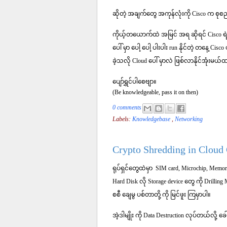
ဆိုတဲ့ အချက်တွေ အကုန်လုံးကို Cisco က စုစည
ကိုယ့်တယောက်ထဲ အမြင် အရ ဆိုရင် Cisco ရဲ့ 
ပေါ် မှာ ပေါ့ ပေါ့ ပါးပါး run နိုင်တဲ့ တနေ
ခဲ့သလို Cloud ပေါ် မှာလဲ ဖြစ်လာနိုင်အုံးမယ
ပျော်ရွှင်ပါစေဗျာ။
(Be knowledgeable, pass it on then)
0 comments
Labels:
Knowledgebase
,
Networking
Crypto Shredding in Cloud
ရုပ်ရှင်တွေထဲမှာ SIM card, Microchip, Mem
Hard Disk လို Storage device တွေ ကို Drilling
စစီ ချေမွ ပစ်တာတို့ ကို မြင်ဖူး ကြမှာပါ။
အဲ့ဒါမျိုး ကို Data Destruction လုပ်တယ်လို့ ခ