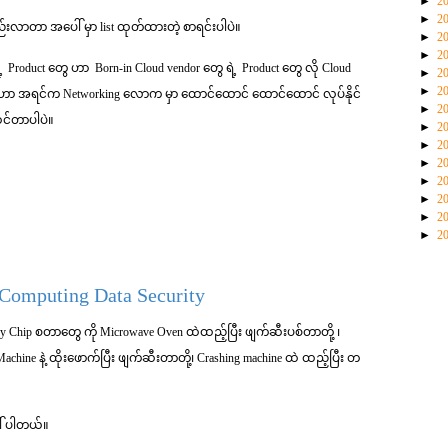
►
2
►
2
်းလာတာ အပေါ် မှာ list ထုတ်ထားတဲ့ စာရင်းပါပဲ။
►
2
►
2
Product တွေ ဟာ Born-in Cloud vendor တွေ ရဲ့ Product တွေ လို Cloud
►
2
►
2
့ Cisco ဟာ အရင်က Networking လောက မှာ ထောင်ထောင် ထောင်ထောင် လုပ်နိုင်
►
2
်ထင်တာပါပဲ။
►
2
►
2
►
2
►
2
►
2
►
2
►
2
 Computing Data Security
ory Chip စတာတွေ ကို Microwave Oven ထဲထည့်ပြီး ဖျက်ဆီးပစ်တာတို့ ၊
 Machine နဲ့ ထိုးဖောက်ပြီး ဖျက်ဆီးတာတို့၊ Crashing machine ထဲ ထည့်ပြီး တ
ေါ် ပါတယ်။