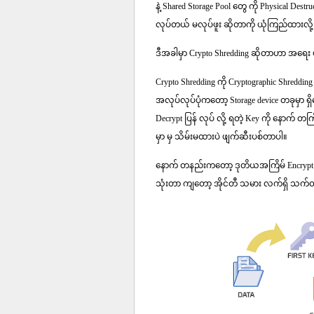
နဲ့ Shared Storage Pool တွေ ကို Physical Dest
လုပ်တယ် မလုပ်ဖူး ဆိုတာကို ယုံကြည်ထားလို့
ဒီအခါမှာ Crypto Shredding ဆိုတာဟာ အရေ
Crypto Shredding ကို Cryptographic Shreddi
အလုပ်လုပ်ပုံကတော့ Storage device တခုမှာ ရှိ
Decrypt ပြန် လုပ် လို့ ရတဲ့ Key ကို နောက် တ
မှာ မှ သိမ်းမထားပဲ ဖျက်ဆီးပစ်တာပါ။
နောက် တနည်းကတော့ ဒုတိယအကြိမ် Encrypt လုပ
သုံးတာ ကျတော့ အိုင်တီ သမား လက်ရှိ သက်