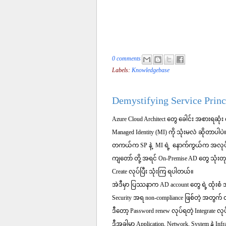
0 comments
Labels:
Knowledgebase
Demystifying Service Princ
Azure Cloud Architect တွေ ခေါင်း အစားရဆုံး 
Managed Identity (MI) ကို သုံးမလဲ ဆိုတာပါပဲ
တကယ်က SP နဲ့ MI ရဲ့ နောက်ကွယ်က အလုပ်
ကျတော် တို့ အရင် On-Premise AD တွေ သုံးတုန်း
Create လုပ်ပြီး သုံးကြ ရပါတယ်။
အဲဒီမှာ ပြဿနာက AD account တွေ ရဲ့ ထုံးစံ 
Security အရ non-compliance ဖြစ်တဲ့ အတွက
ဒီတော့ Password renew လုပ်ရတဲ့ Integrate လု
ဒီအခါမှာ Application, Network, System နဲ့ I