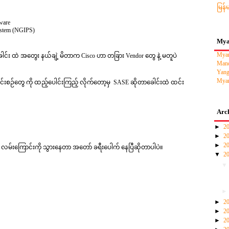
မြန်
ware
System (NGIPS)
Mya
Myan
း ထဲ အတွေး နယ်ချဲ့ မိတာက Cisco ဟာ တခြား Vendor တွေ နဲ့ မတူပဲ
Mand
။
Yang
Myan
းစဉ်တွေ ကို ထည့်ပေါင်းကြည့် လိုက်တော့မှ SASE ဆိုတာခေါင်းထဲ ထင်း
Arc
►
2
►
2
►
2
E) လမ်းကြောင်းကို သွားနေတာ အတော် ခရီးပေါက် နေပြီဆိုတာပါပဲ။
▼
2
►
2
►
2
►
2