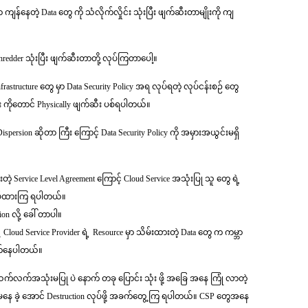
ာ ကျန်နေတဲ့ Data တွေ ကို သံလိုက်လှိုင်း သုံးပြီး ဖျက်ဆီးတာမျိုးကို ကျ
၊ Shredder သုံးပြီး ဖျက်ဆီးတာတို့ လုပ်ကြတာပေါ့။
astructure တွေ မှာ Data Security Policy အရ လုပ်ရတဲ့ လုပ်ငန်းစဉ် တွေ
း ကို‌တောင် Physically ဖျက်ဆီး ပစ်ရပါတယ်။
rsion ဆိုတာ ကြီး ကြောင့် Data Security Policy ကို အမှားအယွင်းမရှိ
ဲ့ Service Level Agreement ကြောင့် Cloud Service အသုံးပြု သူ တွေ ရဲ့
e လုပ်ထားကြ ရပါတယ်။
on လို့ ခေါ် တာပါ။
Cloud Service Provider ရဲ့ Resource မှာ သိမ်းထားတဲ့ Data တွေ က ကမ္ဘာ
ောက်နေပါတယ်။
 ဆက်လက်အသုံးမပြု ပဲ နောက် တခု ပြောင်း သုံး ဖို့ အခြေ အနေ ကြုံ လာတဲ့
်မနေ ခဲ့ အောင် Destruction လုပ်ဖို့ အခက်တွေ့ ကြ ရပါတယ်။ CSP တွေအနေ