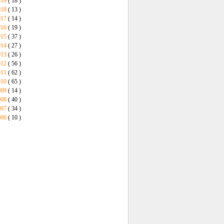
019
( 18 )
018
( 13 )
017
( 14 )
016
( 19 )
015
( 37 )
014
( 27 )
013
( 26 )
012
( 56 )
011
( 62 )
010
( 65 )
009
( 14 )
008
( 40 )
007
( 34 )
006
( 10 )