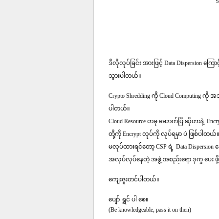
ဒီလိုလုပ်ခြင်း အားဖြင့် Data Dispersion ကြောင
သွားပါတယ်။
Crypto Shredding ကို Cloud Computing ကို 
ပါတယ်။
Cloud Resource တခု ဆောက်ပြီ ဆိုတာနဲ့ Encryptio
တို့ကို Encrypt လုပ်ကို လုပ်ရမှာ ပဲ ဖြစ်ပါတယ်
မလုပ်ထားရင်တော့ CSP ရဲ့ Data Dispersion ကြ
အလုပ်လုပ်နေတဲ့ အဖွဲ့ အစည်းရော ဒုက္ခ ပေး ဖို
ကျေးဇူးတင်ပါတယ်။
ပျော် ရွှင် ပါ စေ။
(Be knowledgeable, pass it on then)