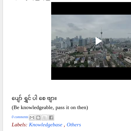
ပျော် ရွှင် ပါ စေ ဗျာ။
(Be knowledgeable, pass it on then)
0 comments
Labels:
Knowledgebase
,
Others