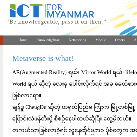
Home
Knowledgebase
Networking
Mobile
Others
A
Metaverse is what!
AR(Augmented Reality) ရယ်၊ Mirror World ရယ်၊ lifelo
World ရယ် ဆိုတဲ့ လေးခု ပေါင်းလိုက်ရင် အခု ခေတ်စား
ဖြစ်လာရော။
ချန်ဒူ CheugDu ဆိုတဲ့ တရုတ်ပြည်မ ကြီးက မြို့တစ်မြို့
ပြောင်းလဲဖန်တီးဖို့ စီစဥ်နေပါတယ်ဆိုပြီး တွေ့မိတယ်။
တကယ်သာဖြစ်လာခဲ့ရင် လူနေထိုင်မှုဘဝ ပုံစံတွေက အခ