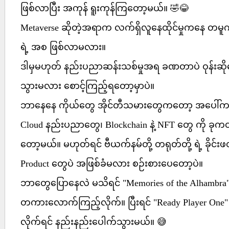
ဖြစ်လာပြီး အကုန် ရူးကုန်ကြတော့မယ်။ 🤣😂
Metaverse ဆိုတဲ့အရာက လက်ရှိလူနေထိုင်မှုကနေ တမူ
ရဲ့ အစ ဖြစ်လာမလား။
ဒါမှမဟုတ် နည်းပညာဆန်းသစ်မှုအရ ခဏတာပဲ ဝုန်းဆိုပေ
သွားမလား စောင့်ကြည့်ရတော့မှာပဲ။
ဘာနေနေ ကိုယ်တွေ အိုင်တီသမားတွေကတော့ အပေါ်က (၄) 
Cloud နည်းပညာတွေ၊ Blockchain နဲ့ NFT တွေ ကို ခ
တော့မယ်။ မဟုတ်ရင် ဗီယက်နမ်တို့ တရုတ်တို့ ရဲ့ ခိုင်းဖတ
Product တွေပဲ အဖြစ်ခံမလား စဉ်းစားပေတော့ပဲ။
ဘာတွေပြောနေလဲ မသိရင် "Memories of the Alhambra" 
တကားလောက်ကြည့်လိုက်။ ပြီးရင် "Ready Player One" 
လိုက်ရင် နည်းနည်းပေါက်သွားမယ်။ 😅