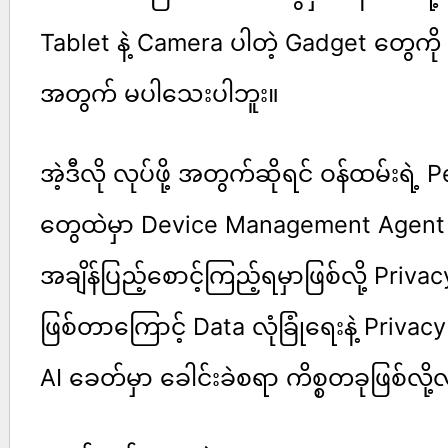
Tablet နဲ့ Camera ပါတဲ့ Gadget တွေကို ထိန
အတွက် မပါသေးပါဘူး။
အဲ့ဒီလို လုပ်ဖို့ အတွက်ဆိုရင် ဝန်ထမ်းရဲ့
တွေထဲမှာ Device Management Agent ကိ
အချိန်ပြည့်စောင့်ကြည့်ရမှာဖြစ်လို့ Privac
ဖြစ်တာကြောင့် Data လုံခြုံရေးနဲ့ Priva
AI ခေတ်မှာ ခေါင်းခဲစရာ ကိစ္စတခုဖြစ်လိ