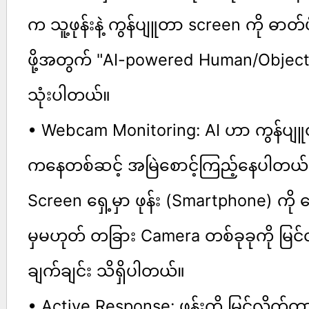
က သူ့ဖုန်းနဲ့ ကွန်ပျူတာ screen ကို ဓာတ်
ဖို့အတွက် "AI-powered Human/Object 
သုံးပါတယ်။
• Webcam Monitoring: AI ဟာ ကွန်ပျ
ကနေတစ်ဆင့် အမြဲစောင့်ကြည့်နေပါတ
Screen ရှေ့မှာ ဖုန်း (Smartphone) ကို 
မှမဟုတ် တခြား Camera တစ်ခုခုကို မြင်
ချက်ချင်း သိရှိပါတယ်။
• Active Response: ဖုန်းကို မြင်လိုက်တ