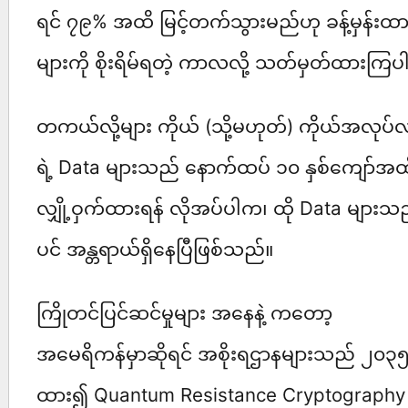
ရင် ၇၉% အထိ မြင့်တက်သွားမည်ဟု ခန့်မှန်းထား
များကို စိုးရိမ်ရတဲ့ ကာလလို့ သတ်မှတ်ထားကြ
တကယ်လို့များ ကိုယ် (သို့မဟုတ်) ကိုယ်အလုပ်လ
ရဲ့ Data များသည် နောက်ထပ် ၁၀ နှစ်ကျော်အထ
လျှို့ဝှက်ထားရန် လိုအပ်ပါက၊ ထို Data မျ
ပင် အန္တရာယ်ရှိနေပြီဖြစ်သည်။
ကြိုတင်ပြင်ဆင်မှုများ အနေနဲ့ ကတော့
အမေရိကန်မှာဆိုရင် အစိုးရဌာနများသည် ၂၀၃၅ ခ
ထား၍ Quantum Resistance Cryptography လုံ