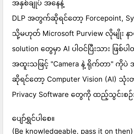
အနှစ်ချုပ် အနေနဲ့
DLP အတွက်ဆိုရင်တော့ Forcepoint, S
သို့မဟုတ် Microsoft Purview လိုမျိုး 
solution တွေမှာ AI ပါဝင်ပြီးသား ဖြစ်
အထူးသဖြင့် "Camera နဲ့ ရိုက်တာ" ကိုပ
ဆိုရင်တော့ Computer Vision (AI) သုံးတ
Privacy Software တွေကို ထည့်သွင်းစဉ
ပျော်ရွှင်ပါစေ။
(Be knowledgeable, pass it on then)