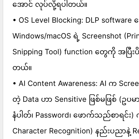
အောင် လုပ်လို့ရပါတယ်။
• OS Level Blocking: DLP software
Windows/macOS ရဲ့ Screenshot (Pri
Snipping Tool) function တွေကို အပြီးပိ
တယ်။
• AI Content Awareness: AI က Screen 
တဲ့ Data ဟာ Sensitive ဖြစ်မဖြစ် (ဥပမ
နံပါတ်၊ Password၊ ဖောက်သည်စာရင်း) က
Character Recognition) နည်းပညာနဲ့ R