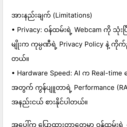
အားနည်းချက် (Limitations)
• Privacy: ဝန်ထမ်းရဲ့ Webcam ကို သုံးပ
မျိုးက ကုမ္ပဏီရဲ့ Privacy Policy နဲ့ ကိုက်
တယ်။
• Hardware Speed: AI က Real-time စေ
အတွက် ကွန်ပျူတာရဲ့ Performance (R
အနည်းငယ် စားနိုင်ပါတယ်။
အပေါ်က ပြောထားတာတွေမှာ ဝန်ထမ်းရဲ့ ကိ