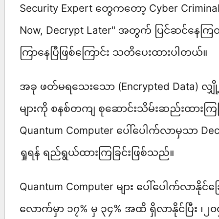
Security Expert တွေကတော့ Cyber Crimina
Now, Decrypt Later" အတွက် ပြင်ဆင်နေက
ကြာနေပြီဖြစ်ကြောင်း သတိပေးထားပါတယ်။
အခု ဖတ်မရသေးသော (Encrypted Data) လျှ
များကို စနစ်တကျ စုဆောင်းသိမ်းဆည်းထားကြပြီး
Quantum Computer ပေါ်ပေါက်လာမှသာ Decry
ရှုရန် ရည်ရွယ်ထားကြခြင်းဖြစ်သည်။
Quantum Computer များ ပေါ်ပေါက်လာနိုင်ခြ
လောက်မှာ ၁၇% မှ ၃၄% အထိ ရှိလာနိုင်ပြီး ၊၂၀