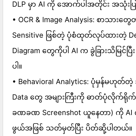
DLP မှာ AI ကို အောက်ပါအတိုင်း အသုံ
• OCR & Image Analysis: စာသားတွ
Sensitive ဖြစ်တဲ့ ပုံစံထုတ်လုပ်ထားတဲ့ 
Diagram တွေကိုပါ AI က ခွဲခြားသိမြင်ပ
ပါ။
• Behavioral Analytics: ပုံမှန်မဟုတ်တ
Data တွေ အများကြီးကို ဓာတ်ပုံလိုက်ရိ
ခဏခဏ Screenshot ယူနေတာ) ကို AI
ဖွယ်အဖြစ် သတ်မှတ်ပြီး ပိတ်ဆို့ပါတယ်။