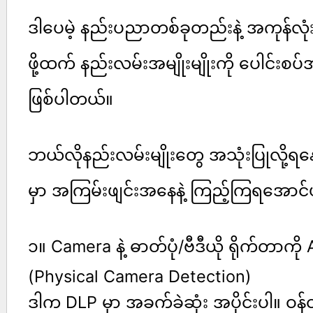
ဒါပေမဲ့ နည်းပညာတစ်ခုတည်းနဲ့ အကုန်လုံး
ဖို့ထက် နည်းလမ်းအမျိုးမျိုးကို ပေါင်းစပ်
ဖြစ်ပါတယ်။
ဘယ်လိုနည်းလမ်းမျိုးတွေ အသုံးပြုလို့
မှာ အကြမ်းဖျင်းအနေနဲ့ ကြည့်ကြရအောင်
၁။ Camera နဲ့ ဓာတ်ပုံ/ဗီဒီယို ရိုက်တာကို A
(Physical Camera Detection)
ဒါက DLP မှာ အခက်ခဲဆုံး အပိုင်းပါ။ ဝ