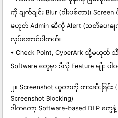
ကို ချက်ချင်း Blur (ဝါးပစ်တာ)၊ Screen 
မဟုတ် Admin ဆီကို Alert (သတိပေးချက်) 
လုပ်ဆောင်ပါတယ်။
• Check Point, CyberArk သို့မဟုတ် သီ
Software တွေမှာ ဒီလို Feature မျိုး ပ
၂။ Screenshot ယူတာကို တားဆီးခြင်း (D
Screenshot Blocking)
ဒါကတော့ Software-based DLP တွေနဲ့ ပိ