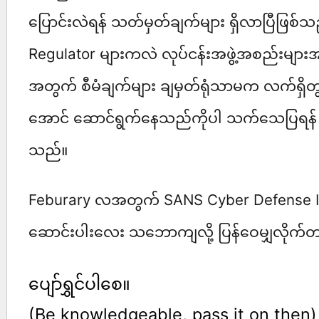
ပြောင်းလဲရန် သတ်မှတ်ချက်များ ရှိလာပြီဖြစ
Regulator များကလဲ လုပ်ငန်းအဖွဲ့အစည်းများ
အတွက် စီမံချက်များ ချမှတ်ရုံသာမက လက်ရှိတွ
အောင် ဆောင်ရွက်နေသည်ကိုပါ သက်သေပြရန် ပို
သည်။
Feburary လအတွက် SANS Cyber Defense I
ဆောင်းပါးလေး သဘောကျလို့ ပြန်ဝေမျှလိုက်
ပျော်ရွှင်ပါစေ။
(Be knowledgeable, pass it on then)