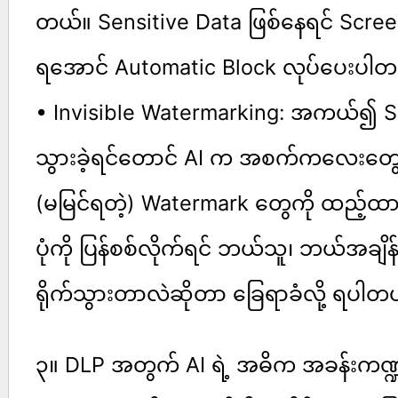
တယ်။ Sensitive Data ဖြစ်နေရင် Screens
ရအောင် Automatic Block လုပ်ပေးပါတ
• Invisible Watermarking: အကယ်၍ Sc
သွားခဲ့ရင်တောင် AI က အစက်ကလေးတွေနဲ
(မမြင်ရတဲ့) Watermark တွေကို ထည့်ထ
ပုံကို ပြန်စစ်လိုက်ရင် ဘယ်သူ၊ ဘယ်အချ
ရိုက်သွားတာလဲဆိုတာ ခြေရာခံလို့ ရပါတ
၃။ DLP အတွက် AI ရဲ့ အဓိက အခန်းကဏ္