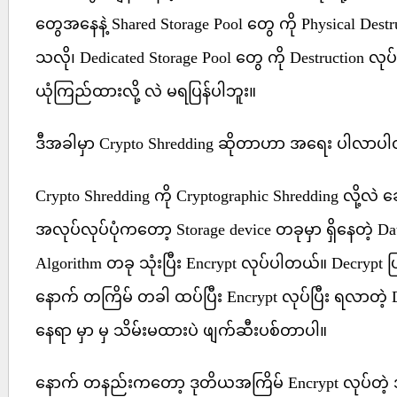
တွေအနေနဲ့ Shared Storage Pool တွေ ကို Physical Destr
သလို၊ Dedicated Storage Pool တွေ ကို Destruction လု
ယုံကြည်ထားလို့ လဲ မရပြန်ပါဘူး။
ဒီအခါမှာ Crypto Shredding ဆိုတာဟာ အရေး ပါလာပ
Crypto Shredding ကို Cryptographic Shredding လို့လ
အလုပ်လုပ်ပုံကတော့ Storage device တခုမှာ ရှိနေတဲ့ Dat
Algorithm တခု သုံးပြီး Encrypt လုပ်ပါတယ်။ Decrypt ပြန
နောက် တကြိမ် တခါ ထပ်ပြီး Encrypt လုပ်ပြီး ရလာတဲ့ 
နေရာ မှာ မှ သိမ်းမထားပဲ ဖျက်ဆီးပစ်တာပါ။
နောက် တနည်းကတော့ ဒုတိယအကြိမ် Encrypt လုပ်တဲ့ အ