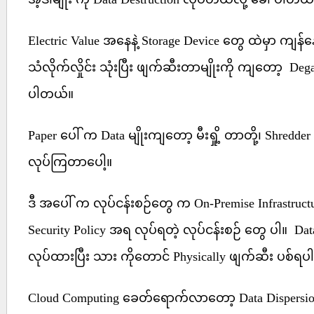
Electric Value အနေနဲ့ Storage Device တွေ ထဲမှာ ကျန်န
သံလိုက်လှိုင်း သုံးပြီး ဖျက်ဆီးတာမျိုးကို ကျတော့ Deg
ပါတယ်။
Paper ပေါ် က Data မျိုးကျတော့ မီးရှို့ တာတို့၊ Shredder
လုပ်ကြတာပေါ့။
ဒီ အပေါ် က လုပ်ငန်းစဉ်တွေ က On-Premise Infrastructu
Security Policy အရ လုပ်ရတဲ့ လုပ်ငန်းစဉ် တွေ ပါ။ Dat
လုပ်ထားပြီး သား ကို‌တောင် Physically ဖျက်ဆီး ပစ်ရ
Cloud Computing ခေတ်ရောက်လာတော့ Data Dispersion