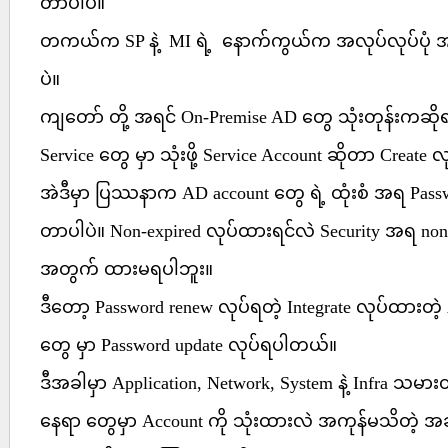
တာပါပဲ။
တကယ်က SP နဲ့ MI ရဲ့ နောက်ကွယ်က အလုပ်လုပ်ပုံ
ပဲ။
ကျတော် တို့ အရင် On-Premise AD တွေ သုံးတုန်းကဆိုရ
Service တွေ မှာ သုံးဖို့ Service Account ဆိုတာ Create
အဲဒီမှာ ပြဿနာက AD account တွေ ရဲ့ ထုံးစံ အရ Passwo
တာပါပဲ။ Non-expired လုပ်ထားရင်လဲ Security အရ non-
အတွက် ထားမရပါဘူး။
ဒီတော့ Password renew လုပ်ရတဲ့ Integrate လုပ်ထားတဲ့ 
တွေ မှာ Password update လုပ်ရပါတယ်။
ဒီအခါမှာ Application, Network, System နဲ့ Infra သမားတ
နေရာ တွေမှာ Account ကို သုံးထားလဲ အကုန်မသိတဲ့ အခါ