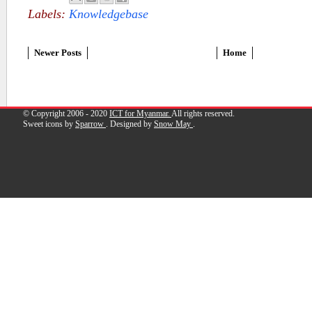
Labels:
Knowledgebase
Newer Posts
Home
© Copyright 2006 - 2020
ICT for Myanmar.
All rights reserved.
Sweet icons by
Sparrow
. Designed by
Snow May
.