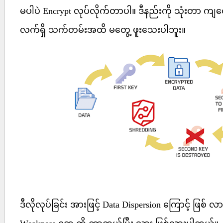
မပါပဲ Encrypt လုပ်လိုက်တာပါ။ ဒီနည်းကို သုံးတာ ကျတ
လက်ရှိ သက်တမ်းအထိ မတွေ့ ဖူးသေးပါဘူး။
ဒီလိုလုပ်ခြင်း အားဖြင့် Data Dispersion ကြောင့် ဖြစ် လာန