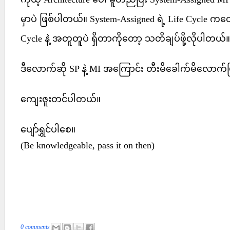
မှာပဲ ဖြစ်ပါတယ်။ System-Assigned ရဲ့ Life Cycle ကတော
Cycle နဲ့ အတူတူပဲ ရှိတာကိုတော့ သတိချပ်ဖို့လိုပါတယ်။
ဒီလောက်ဆို SP နဲ့ MI အကြောင်း တီးမိခေါက်မိလောက်
ကျေးဇူးတင်ပါတယ်။
ပျော်ရွှင်ပါစေ။
(Be knowledgeable, pass it on then)
0 comments