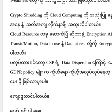
Weakness တွေ ကို ကာကွယ်ပြီး သား ဖြစ်သွားပါတယ်။
Crypto Shredding ကို Cloud Computing ကို အသုံးပြု 
အနေ နဲ့ အတိအကျ လိုက်နာဖို့ အထူးလိုပါတယ်။
Cloud Resource တခု ဆောက်ပြီ ဆိုတာနဲ့ Encryption Algo
Transit/Motion, Data in use နဲ့ Data at rest တို့ကို Encryp
ပါတယ်။
မလုပ်ထားရင်တော့ CSP ရဲ့ Data Dispersion ကြောင့် နေ
GDPR policy မျိုး က ကိုယ်ရော ကိုယ့်အလုပ်လုပ်နေတဲ့ 
ပေး ဖို့ ဖြစ်လာမှာပါ။
ကျေးဇူးတင်ပါတယ်။
ပျော် ရွှင် ပါ စေ။