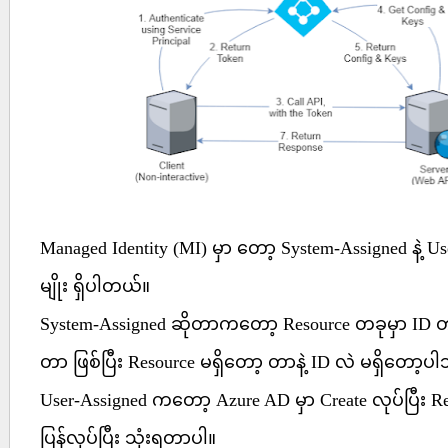
Managed Identity (MI) မှာ တော့ System-Assigned နဲ့ User
မျိုး ရှိပါတယ်။
System-Assigned ဆိုတာကတော့ Resource တခုမှာ ID တ
တာ ဖြစ်ပြီး Resource မရှိတော့ တာနဲ့ ID လဲ မရှိတော့ပါ
User-Assigned ကတော့ Azure AD မှာ Create လုပ်ပြီး Re
ပြန်လုပ်ပြီး သုံးရတာပါ။