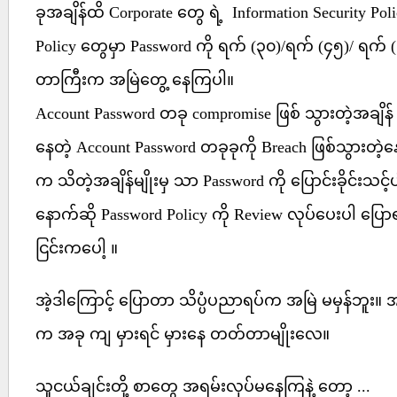
ခုအချိန်ထိ Corporate တွေ ရဲ့ Information Security P
Policy တွေမှာ Password ကို ရက် (၃၀)/ရက် (၄၅)/ ရက် (၉၀
တာကြီးက အမြဲတွေ့ နေကြပါ။
Account Password တခု compromise ဖြစ် သွားတဲ့အချိန် 
နေတဲ့ Account Password တခုခုကို Breach ဖြစ်သွားတဲ့
က သိတဲ့အချိန်မျိုးမှ သာ Password ကို ပြောင်းခိုင်းသင
နောက်ဆို Password Policy ကို Review လုပ်ပေးပါ ပြောရင် 
ငြင်းကပေါ့ ။
အဲ့ဒါကြောင့် ပြောတာ သိပ္ပံပညာရပ်က အမြဲ မမှန်ဘူး။ အရ
က အခု ကျ မှားရင် မှားနေ တတ်တာမျိုးလေ။
သူငယ်ချင်းတို့ စာတွေ အရမ်းလုပ်မနေကြနဲ့ တော့ ...