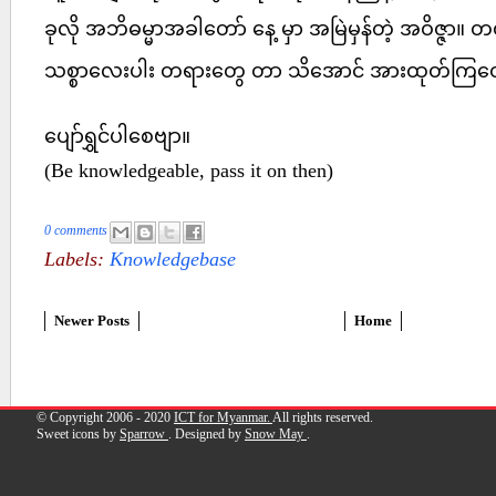
ခုလို အဘိဓမ္မာအခါတော် နေ့ မှာ အမြဲမှန်တဲ့ အဝိဇ္ဇာ။ တဏှာ
သစ္စာလေးပါး တရားတွေ တာ သိအောင် အားထုတ်ကြတေ
ပျော်ရွှင်ပါစေဗျာ။
(Be knowledgeable, pass it on then)
0 comments
Labels:
Knowledgebase
Newer Posts
Home
© Copyright 2006 - 2020
ICT for Myanmar.
All rights reserved.
Sweet icons by
Sparrow
. Designed by
Snow May
.