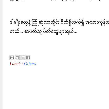
ဒါမျိုးတွေနဲ့ ကြုံဆုံလာတိုင်း စိတ်ရှိလက်ရှိ အသားကုန်
တယ်... စာဖတ်သူ မိတ်ဆွေများရယ်....
Labels:
Others
No comments :
Post a Comment