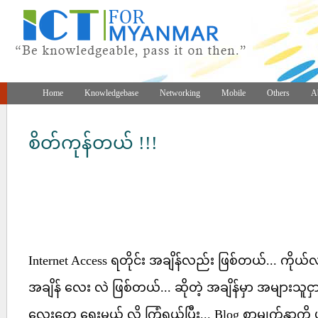
Home
Knowledgebase
Networking
Mobile
Others
A
စိတ်ကုန်တယ် !!!
Internet Access ရတိုင်း အချိန်လည်း ဖြစ်တယ်... ကိုယ်
အချိန် လေး လဲ ဖြစ်တယ်... ဆိုတဲ့ အချိန်မှာ အများသူငှ
လေးတွေ ရေးမယ် လို့ ကြံရွယ်ပြီး... Blog စာမျက်နှာကို ဖွ