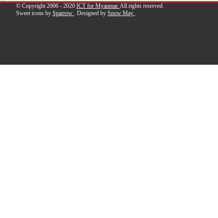
© Copyright 2006 - 2020
ICT for Myanmar.
All rights reserved.
Sweet icons by
Sparrow
. Designed by
Snow May
.