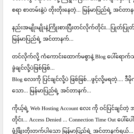
စရာ စာတမ်းနဲ့ပဲ တိုးတိုးနေတဲ့... မြန်မာပြည်ရဲ့ အင်တာန
နည်းအမျိုးမျိုးနဲ့ကြိုးစားပြီးတင်လိုက်တိုင်း...ပြုတ်ပ
မြန်မာပြည်ရဲ့ အင်တာနက်...
တင်လိုက်လို့ ကံကောင်းထောက်မစွာနဲ့ Blog ပေါ်ရောက်သွာ
ခွဲချင်လို့ပဲဖြစ်ဖြစ်...
Blog လေးကို ပြင်ချင်လို့ပဲ ဖြစ်ဖြစ်...ဖွင့်လို့မရတဲ့....
သော... မြန်မာပြည်ရဲ့ အင်တာနက်...
ကိုယ့်ရဲ့ Web Hosting Account လေး ကို ဝင်ပြင်ချင်တဲ့ အ
တိုင်း... Access Denied ... Connection Time Out ပေါ်ပ
ဖွံ့ဖြိုးတိုးတက်ပါသော မြန်မာပြည်ရဲ့ အင်တာနက်ရယ်...