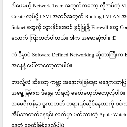
ဒါပေမယ့် Network Team အတွက်ကတော့ လိုအပ်တဲ့ VLAN
Create လုပ်ဖို့ ၊ SVI အသစ်အတွက် Routing ၊ VLAN
Subnet တွေကို သွားနိုင်အောင် ခွင့်ပြုဖို့ Firewall တွေ Co
လောက် ကြာတတ်ပါတယ်။ ဒါက အစောဆုံးပါ။ :D
ကဲ ဒီမှာပဲ Software Defined Networking ဆိုတာကြီးက 
အနေနဲ့ ပေါ်လာတော့တာပါပဲ။
ဘာလို့လဲ ဆိုတော့ ကမ္ဘာ့ အနောက်ခြမ်းမှာ မနေ့ကဘာဖြစ
အရှေ့ခြမ်းက ဒီနေ့မှ သိရတဲ့ ခေတ်မဟုတ်တော့လိုပါပဲ။
အမေရိကန်မှာ ဇူကာဘတ် တရားရင်ဆိုင်နေတာကို စင
အိမ်သာတက်နေရင်း လက်မှာ ပတ်ထားတဲ့ Apple Watch 
နေတဲ့ ခေတ်ဖြစ်နေလို့ပါပဲ။