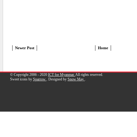
Newer Post
Home
© Copyright 2006 - 2020
ICT for Myanmar.
All rights reserved.
Sweet icons by
Sparrow
. Designed by
Snow May
.