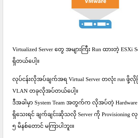
Virtualized Server တွေ အများကြီး Run ထားတဲ့ ESXi S
ရှိတယ်ပေါ့။
လုပ်ငန်းလိုအပ်ချက်အရ Virtual Server တလုံး run ဖို့လို
VLAN တခုလိုအပ်တယ်ပေါ့။
ဒီအခါမှာ System Team အတွက်က လိုအပ်တဲ့ Hardware 
ရှိသေးရင် ချက်ချင်းဆိုသလို Server ကို Provisioning လု
၅ မိနစ်တောင် မကြာပါဘူး။