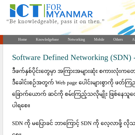
Home
Knowledgebase
Networking
Mobile
Others
A
Software Defined Networking (SDN) -
ဒီဖက်နှစ်ပိုင်းတွေမှာ အကြားအများဆုံး စကားလုံးကတေ
ဒီခေါင်းစဉ်အတွက် Web page ပေါင်းများစွာကို ဖတ်ကြည့်
ခြောက်ယောက် ဆင်ကို စမ်းကြည့်သလိုမျိုး ဖြစ်နေသ
ပါရစေ။
SDN ကို မပြောခင် ဘာကြောင့် SDN ကို လေ့လာဖို့ လိ
စေ။