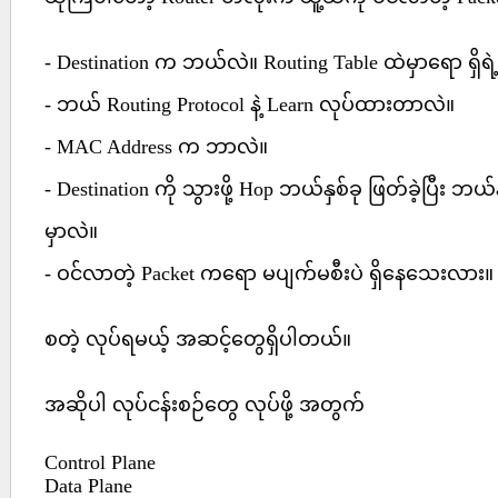
- Destination က ဘယ်လဲ။ Routing Table ထဲမှာရော ရှိရ
- ဘယ် Routing Protocol နဲ့ Learn လုပ်ထားတာလဲ။
- MAC Address က ဘာလဲ။
- Destination ကို သွားဖို့ Hop ဘယ်နှစ်ခု ဖြတ်ခဲ့ပြီး ဘယ
မှာလဲ။
- ဝင်လာတဲ့ Packet ကရော မပျက်မစီးပဲ ရှိနေသေးလား။
စတဲ့ လုပ်ရမယ့် အဆင့်တွေရှိပါတယ်။
အဆိုပါ လုပ်ငန်းစဉ်တွေ လုပ်ဖို့ အတွက်
Control Plane
Data Plane