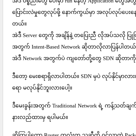
အဲဒီ ပစ္စည်းတွေ ပေါ်မှာ run နေတဲ့ Application တွေအတ
ပြောင်းလဲမှုတွေလုပ်ဖို့ နောက်ကွယ်မှာ အလုပ်လုပ်ပေးနေတ
တယ်။
အဲဒီ Server တွေကို အချိန်နဲ့ တပြေးညီ လိုအပ်သလို ပြုပြ
အတွက် Intent-Based Network ဆိုတာလိုလာပြန်ပါတယ်
အဲဒီ Network အတွက်ပဲ ကျတော်တို့တွေ SDN ဆိုတာက
ဒီတော့ မေးစရာရှိလာပါတယ်။ SDN မှပဲ လုပ်နိုင်မှာလား။ 
ရော မလုပ်နိုင်ဘူးလားပေါ့။
ဒီမေးခွန်းအတွက် Traditional Network ရဲ့ ကန့်သတ်ချ
နားလည်ထားမှ ရပါမယ်။
ဆိုကြပါတော့ Router တလုံးက သူ့ဆီကို ဝင်လာတဲ့ Packet