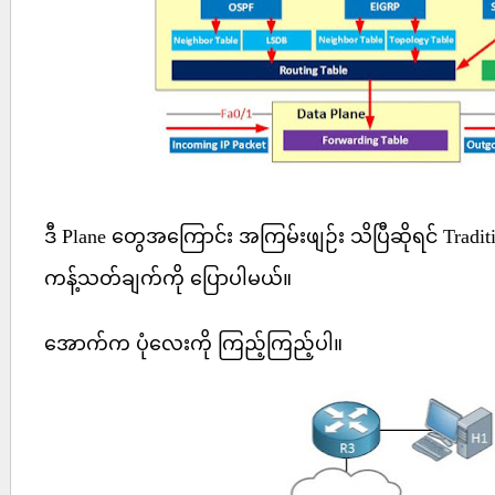
ဒီ Plane တွေအကြောင်း အကြမ်းဖျဉ်း သိပြီဆိုရင် Tradit
ကန့်သတ်ချက်ကို ပြောပါမယ်။
အောက်က ပုံလေးကို ကြည့်ကြည့်ပါ။