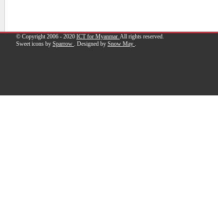
© Copyright 2006 - 2020
ICT for Myanmar.
All rights reserved.
Sweet icons by
Sparrow
. Designed by
Snow May
.