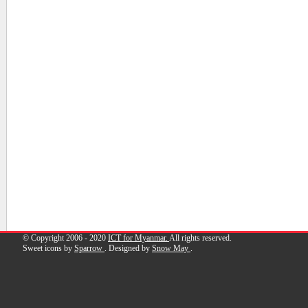
© Copyright 2006 - 2020
ICT for Myanmar.
All rights reserved.
Sweet icons by
Sparrow
. Designed by
Snow May
.