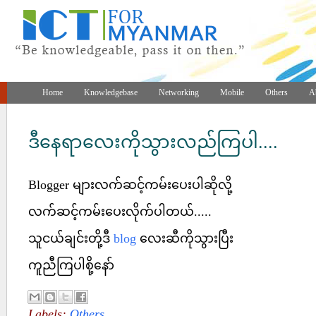
Home
Knowledgebase
Networking
Mobile
Others
A
ဒီနေရာလေးကိုသွားလည်ကြပါ....
Blogger များလက်ဆင့်ကမ်းပေးပါဆိုလို့
လက်ဆင့်ကမ်းပေးလိုက်ပါတယ်.....
သူငယ်ချင်းတို့ဒီ
blog
လေးဆီကိုသွားပြီး
ကူညီကြပါစို့နော်
Labels:
Others