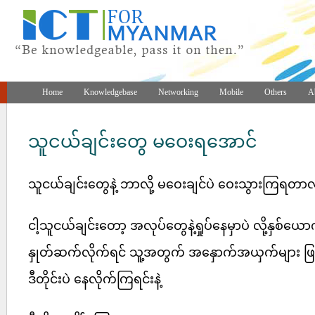
Home
Knowledgebase
Networking
Mobile
Others
A
သူငယ်ချင်းတွေ မဝေးရအောင်
သူငယ်ချင်းတွေနဲ့ ဘာလို့ မဝေးချင်ပဲ ဝေးသွားကြရတာ
ငါ့သူငယ်ချင်းတော့ အလုပ်တွေနဲ့ရှုပ်နေမှာပဲ လို့နှစ်ယေ
နှုတ်ဆက်လိုက်ရင် သူ့အတွက် အနှောက်အယှက်များ ဖြစ်
ဒီတိုင်းပဲ နေလိုက်ကြရင်းနဲ့