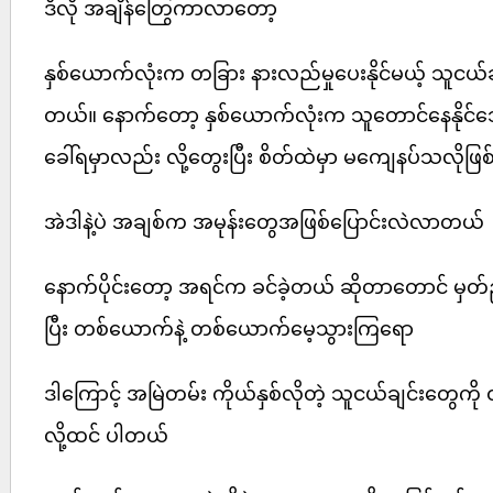
ဒီလို အချိန်တြွေကာလာတော့
နှစ်ယောက်လုံးက တခြား နားလည်မှုပေးနိုင်မယ့် သူငယ်
တယ်။ နောက်တော့ နှစ်ယောက်လုံးက သူတောင်နေနိုင်
ခေါ်ရမှာလည်း လို့တွေးပြီး စိတ်ထဲမှာ မကျေနပ်သလို
အဲဒါနဲ့ပဲ အချစ်က အမုန်းတွေအဖြစ်ပြောင်းလဲလာတယ်
နောက်ပိုင်းတော့ အရင်က ခင်ခဲ့တယ် ဆိုတာတောင် မှတ်
ပြီး တစ်ယောက်နဲ့ တစ်ယောက်မေ့သွားကြရော
ဒါကြောင့် အမြဲတမ်း ကိုယ်နှစ်လိုတဲ့ သူငယ်ချင်းတွေကို
လို့ထင် ပါတယ်