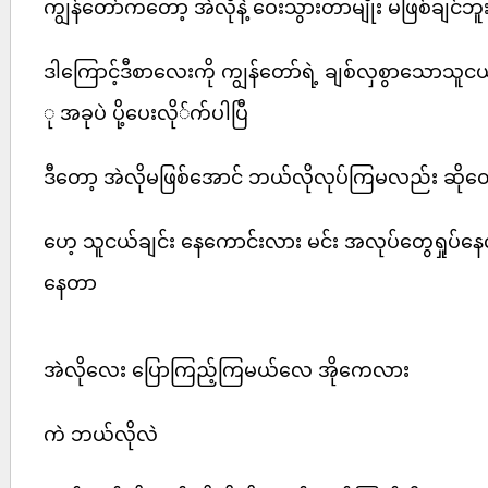
ကျွန်တော်ကတော့ အဲလိုနဲ့ ဝေးသွားတာမျိုး မဖြစ်ချင်ဘူ
ဒါကြောင့်ဒီစာလေးကို ကျွန်တော်ရဲ့ ချစ်လှစွာသောသူငယ
ု အခုပဲ ပို့ပေးလို်က်ပါပြီ
ဒီတော့ အဲလိုမဖြစ်အောင် ဘယ်လိုလုပ်ကြမလည်း ဆိုတ
ဟေ့ သူငယ်ချင်း နေကောင်းလား မင်း အလုပ်တွေရှုပ်နေ
နေတာ
အဲလိုလေး ပြောကြည့်ကြမယ်လေ အိုကေလား
ကဲ ဘယ်လိုလဲ