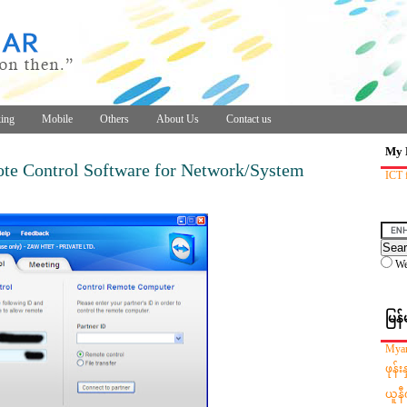
ing
Mobile
Others
About Us
Contact us
My 
te Control Software for Network/System
ICT 
W
မြန်
Myan
ဖုန်
ယူနီ