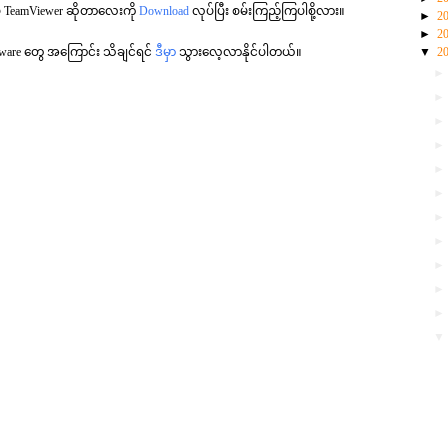
 TeamViewer ဆိုတာလေးကို
Download
လုပ်ပြီး စမ်းကြည့်ကြပါစို့လား။
►
2
►
2
ftware တွေ အကြောင်း သိချင်ရင်
ဒီမှာ
သွားလေ့လာနိုင်ပါတယ်။
▼
2