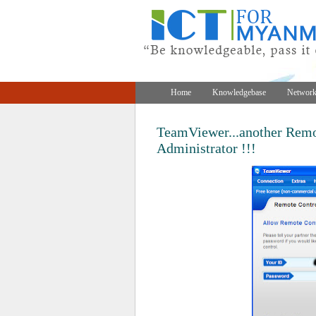
Home
Knowledgebase
Network
TeamViewer...another Remo
Administrator !!!