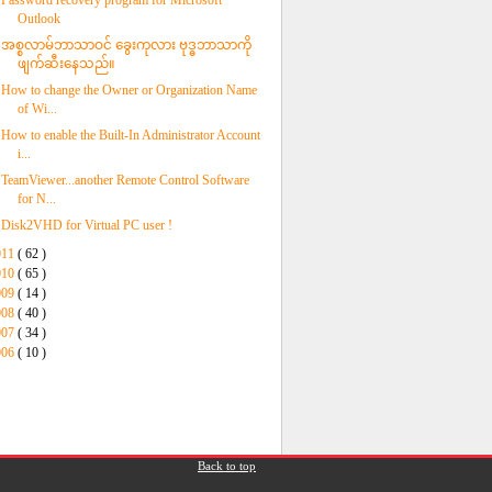
Password recovery program for Microsoft
Outlook
အစ္စလာမ်ဘာသာဝင် ခွေးကုလား ဗုဒ္ဓဘာသာကို
ဖျက်ဆီးနေသည်။
How to change the Owner or Organization Name
of Wi...
How to enable the Built-In Administrator Account
i...
TeamViewer...another Remote Control Software
for N...
Disk2VHD for Virtual PC user !
011
( 62 )
010
( 65 )
009
( 14 )
008
( 40 )
007
( 34 )
006
( 10 )
Back to top