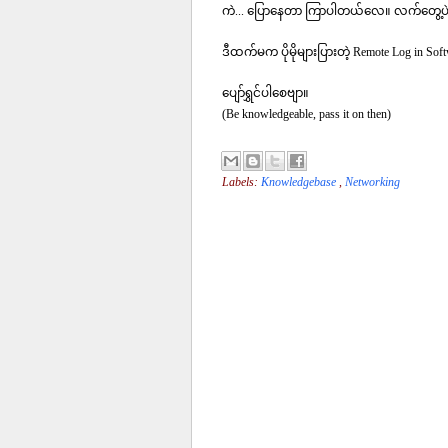
ကဲ... ပြောနေတာ ကြာပါတယ်လေ။ လက်တွေ့ပဲ
ဒီထက်မက ပိုမိုများပြားတဲ့ Remote Log in So
ပျော်ရွှင်ပါစေဗျာ။
(Be knowledgeable, pass it on then)
Labels:
Knowledgebase
,
Networking
No comments :
Post a Comment