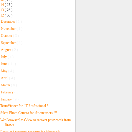
014
( 27 )
013
( 26 )
012
( 56 )
►
December
( 1 )
►
November
( 1 )
►
October
( 3 )
►
September
( 4 )
►
August
( 2 )
►
July
( 4 )
►
June
( 11 )
►
May
( 4 )
►
April
( 4 )
►
March
( 8 )
►
February
( 5 )
▼
January
( 9 )
TeamViewer for iIT Professional !
Silent Photo Camera for iPhone users !!!
WebBrowserPassView to recover passwords from
Brows...