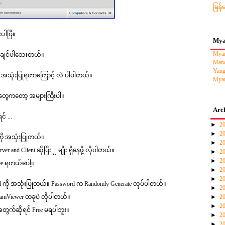
မြန်
ပါပြီ။
Mya
Myan
့ ချင်ပါသေးတယ်။
Mand
Yang
လေး အသုံးပြုရတာကြောင့် လဲ ပါပါတယ်။
Myan
ျက်တွေကတော့ အများကြီးပါ။
Arc
် ...
►
2
►
2
 ကို အသုံးပြုတယ်။
►
2
er and Client ဆိုပြီး ၂ မျိုး ရှိနေဖို့ လိုပါတယ်။
►
2
►
2
ree ရတယ်ပေါ့။
►
2
►
2
word ကို အသုံးပြုတယ်။ Password က Randomly Generate လုပ်ပါတယ်။
►
2
 TeamViewer တခုပဲ လိုပါတယ်။
►
2
►
2
အတွက်ဆိုရင် Free မရပါဘူး။
►
2
►
2