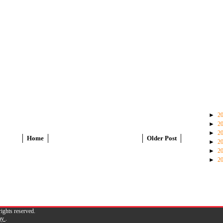
►
2
►
2
►
2
Home
Older Post
►
2
►
2
►
2
rights reserved.
ay
.