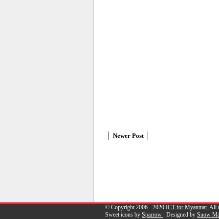
Newer Post
© Copyright 2006 - 2020
ICT for Myanmar.
All 
Sweet icons by
Sparrow
. Designed by
Snow M