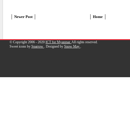
Newer Post
Home
© Copyright 2006 - 2020
ICT for Myanmar.
All rights reserved.
Sweet icons by
Sparrow
. Designed by
Snow May
.