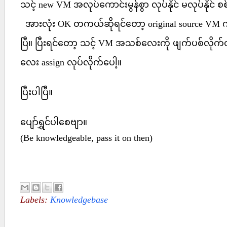
သင့် new VM အလုပ်ကောင်းမွန်စွာ လုပ်နိုင် မလုပ်နိုင် 
အားလုံး OK တကယ်ဆိုရင်တော့ original source VM ကို သ
ပြီ။ ပြီးရင်တော့ သင့် VM အသစ်လေးကို ဖျက်ပစ်လို
လေး assign လုပ်လိုက်ပေါ့။
ပြီးပါပြီ။
ပျော်ရွှင်ပါစေဗျာ။
(Be knowledgeable, pass it on then)
Labels:
Knowledgebase