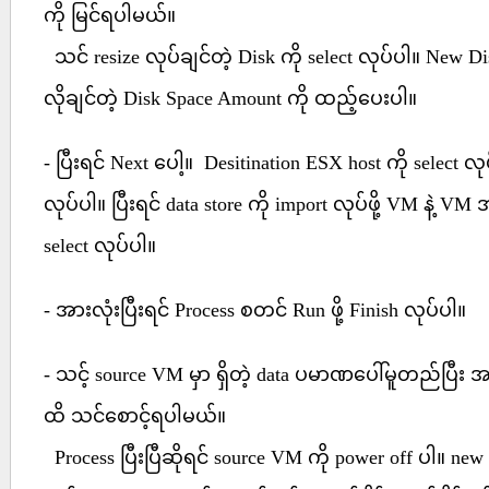
ကို မြင်ရပါမယ်။
သင် resize လုပ်ချင်တဲ့ Disk ကို select လုပ်ပါ။ New D
လိုချင်တဲ့ Disk Space Amount ကို ထည့်ပေးပါ။
- ပြီးရင် Next ပေါ့။ Desitination ESX host ကို select 
လုပ်ပါ။ ပြီးရင် data store ကို import လုပ်ဖို့ VM နဲ့ V
select လုပ်ပါ။
- အားလုံးပြီးရင် Process စတင် Run ဖို့ Finish လုပ်ပါ။
- သင့် source VM မှာ ရှိတဲ့ data ပမာဏပေါ်မူတည်ပြီး
ထိ သင်စောင့်ရပါမယ်။
Process ပြီးပြီဆိုရင် source VM ကို power off ပါ။ ne