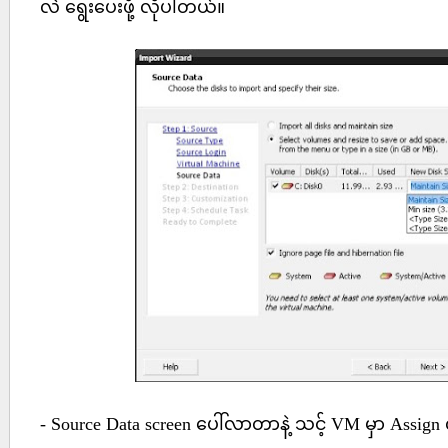
လဲ ရွေးပေးဖို့ လိုပါတယ်။
- Source Data screen ပေါ်လာတာနဲ့ သင့် VM မှာ Assign