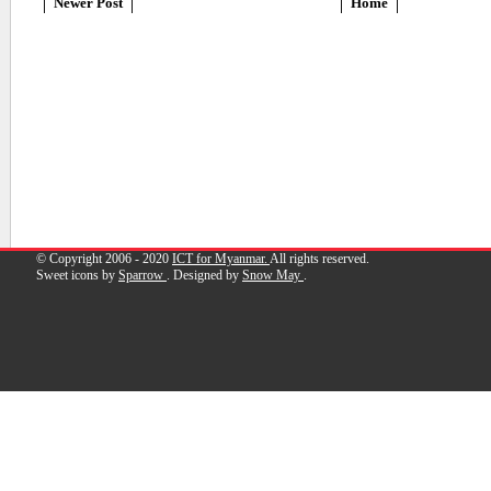
Newer Post
Home
© Copyright 2006 - 2020
ICT for Myanmar.
All rights reserved.
Sweet icons by
Sparrow
. Designed by
Snow May
.