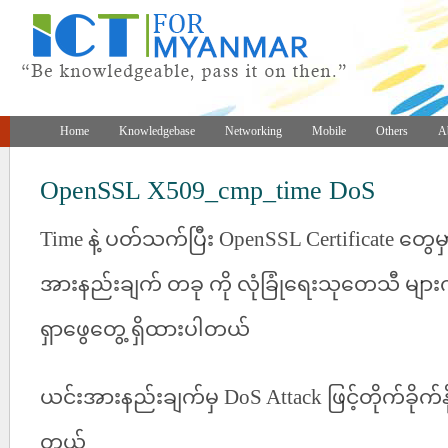
Home
Knowledgebase
Networking
Mobile
Others
A
OpenSSL X509_cmp_time DoS
Time နဲ့ ပတ်သက်ပြီး OpenSSL Certificate တွေမှာ
အားနည်းချက် တခု ကို လုံခြုံရေးသုတေသီ မ
ရှာဖွေတွေ့ ရှိထားပါတယ်
ယင်းအားနည်းချက်မှ DoS Attack ဖြင့်တိုက်ခိုက်နိ
တယ်