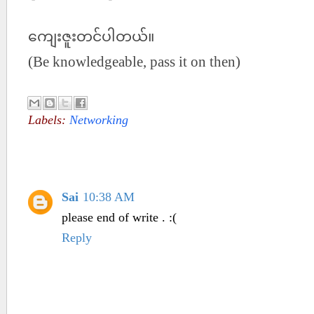
ကျေးဇူးတင်ပါတယ်။
(Be knowledgeable, pass it on then)
Labels:
Networking
1 comment :
Sai
10:38 AM
please end of write . :(
Reply