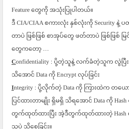
Feature
တွေကို
အသုံးပြုပါတယ်။
ဒီ
CIA/CIAA
စကားလုံး
နှစ်လုံးကို
Security
နဲ့
ပတ
တာပဲ
ဖြစ်ဖြစ်
စာအုပ်တွေ
ဖတ်တာပဲ
ဖြစ်ဖြစ်
မြင
တွေကတော့
…
C
onfidentiality :
ပို့တဲ့သူနဲ့
လက်ခံတဲ့သူက
လွဲပြီး
သိအောင်
Data
ကို
Encrypt
လုပ်ခြင်း
I
ntegrity :
ပို့လိုက်တဲ့
Data
ကို
ကြားထဲက
တယော
ပြင်ထားတာမျိုး
ရှိမရှိ
သိရအောင်
Data
ကို
Hash
တွက်ထုတ်ထားပြီး
အဲ့ဒီတွက်ထုတ်ထားတဲ့
Hash
သူပဲ
သိစေခြင်း။