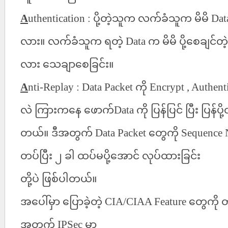
A
uthentication :
ပို့တဲ့သူက
လက်ခံသူက
မိမိ
Dat
လား။
လက်ခံသူက
ရတဲ့
Data
က
မိမိ
ပို့စေချင်
လား
သေချာစေခြင်း။
A
nti-Replay : Data Packet
ကို
Encrypt , Authent
လဲ
ကြားကနေ
ဖောက်
Data
ကို
ပြန်ပြင်
ပြီး
ပြန်ပို
တယ်။
ဒီအတွက်
Data Packet
တွေကို
Sequence
တပ်ပြီး
၂
ခါ
ထပ်မပို့အောင်
လုပ်ထားခြင်း
တို့ပဲ
ဖြစ်ပါတယ်။
အပေါ်မှာ
ပြောခဲ့တဲ့
CIA/CIAA Feature
တွေကို
တ
အတွက်
IPSec
မှာ