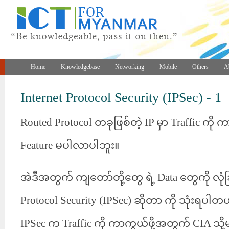
Home
Knowledgebase
Networking
Mobile
Others
A
Internet Protocol Security (IPSec) - 1
Routed Protocol
တခုဖြစ်တဲ့
IP
မှာ
Traffic
ကို
ကာ
Feature
မပါလာပါဘူး။
အဲဒီအတွက်
ကျတော်တို့တွေ
ရဲ့
Data
တွေကို
လုံခ
Protocol Security (IPSec)
ဆိုတာ
ကို
သုံးရပါတ
IPSec
က
Traffic
ကို
ကာကွယ်ဖို့အတွက်
CIA
သို