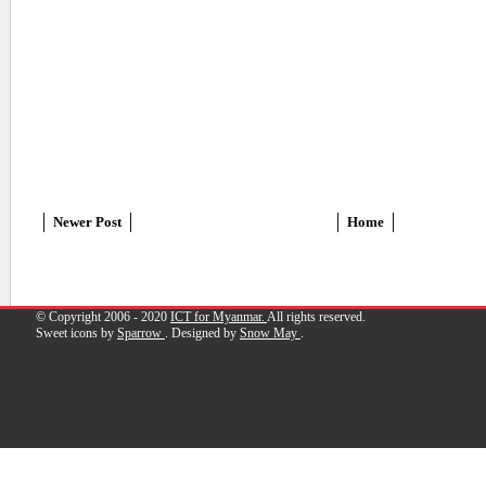
Newer Post
Home
© Copyright 2006 - 2020
ICT for Myanmar.
All rights reserved.
Sweet icons by
Sparrow
. Designed by
Snow May
.