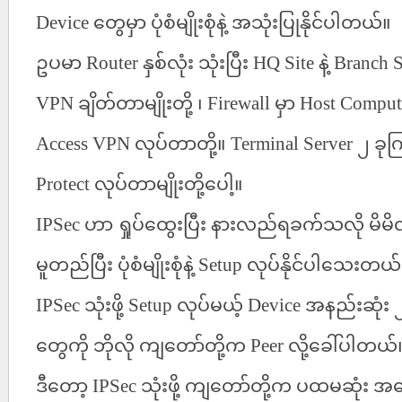
Device
တွေမှာ
ပုံစံမျိုးစုံနဲ့
အသုံးပြုနိုင်ပါတယ်။
ဥပမာ
Router
နှစ်လုံး
သုံးပြီး
HQ Site
နဲ့
Branch S
VPN
ချိတ်တာမျိုးတို့
၊
Firewall
မှာ
Host Comput
Access VPN
လုပ်တာတို့။
Terminal Server
၂
ခု
Protect
လုပ်တာမျိုးတို့ပေါ့။
IPSec
ဟာ
ရှုပ်ထွေးပြီး
နားလည်ရခက်သလို
မိမိ
မူတည်ပြီး
ပုံစံမျိုးစုံနဲ့
Setup
လုပ်နိုင်ပါသေးတယ်
IPSec
သုံးဖို့
Setup
လုပ်မယ့်
Device
အနည်းဆုံး
တွေကို
ဘိုလို
ကျတော်တို့က
Peer
လို့ခေါ်ပါတယ်
ဒီတော့
IPSec
သုံးဖို့
ကျတော်တို့က
ပထမဆုံး
အနေ