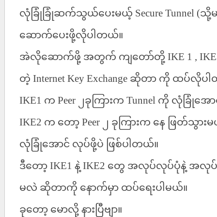
လုံခြုံခြုံဆက်သွယ်ပေးမယ့်
Secure Tunnel (
သို
ဆောက်ပေးဖို့လိုပါတယ်။
အဲလိုဆောက်ဖို့
အတွက်
ကျတော်တို့
IKE 1 , IK
တဲ့
Internet Key Exchange
ဆိုတာ
ကို
ထပ်လိုပါ
IKE1
က
Peer
၂ခုကြားက
Tunnel
ကို
လုံခြုံအောင်
IKE2
က
တော့
Peer
၂
ခုကြားက
နေ
ဖြတ်သွားမယ
လုံခြုံအောင်
လုပ်ဖို့ပဲ
ဖြစ်ပါတယ်။
ဒီတော့
IKE1
နဲ့
IKE2
တွေ
အလုပ်လုပ်ပုံနဲ့
အလုပ်လ
မလဲ
ဆိုတာကို
နောက်မှာ
ထပ်ရေးပါမယ်။
ခုတော့
မောလို့
နားပြီဗျာ။