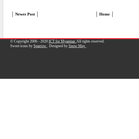
Newer Post
Home
© Copyright 2006 - 2020
ICT for Myanmar.
All rights reserved.
Sweet icons by
Sparrow
. Designed by
Snow May
.