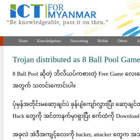
Home
Knowledgebase
Networking
Mobile
Others
A
Trojan distributed as 8 Ball Pool Gam
8 Ball Pool ဆိုတဲ့ ဘိလိယပ်ကစားတဲ့ Free Game လေ
အတွက် သတင်းကောင်းပါ။
ပုံမှန်အတိုင်းမဆော့ချင်ပဲ ခုန်ပျံကျော်လွှားပြီး ဆော့ခ
Hack တွေကို အင်တာနက်မှာရှာပြီး စက်ထဲကို Downloa
အခုလဲ အဲဒီအကျင့်လေးကို hacker, attacker တွေက အသု