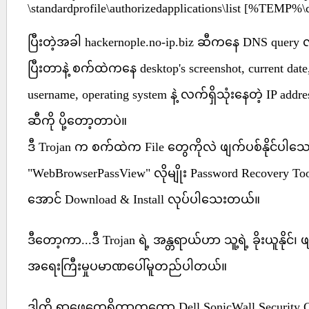
\standardprofile\authorizedapplications\list [%TEMP%
ပြီးတဲ့အခါ hackernople.no-ip.biz ဆီကနေ DNS query
ပြီးတာနဲ့ စက်ထဲကနေ desktop's screenshot, current dat
username, operating system နဲ့ လက်ရှိသုံးနေတဲ့ IP addr
ဆီကို ပို့တော့တာပဲ။
ဒီ Trojan က စက်ထဲက File တွေကိုလဲ ဖျက်ပစ်နိုင်ပါသ
"WebBrowserPassView" လိုမျိုး Password Recovery To
အောင် Download & Install လုပ်ပါသေးတယ်။
ဒီတော့ကာ...ဒီ Trojan ရဲ့ အန္တရာယ်ဟာ သူ့ရဲ့ ခိုးယူနိုင်၊ ဖျ
အရေးကြီးမှုပမာဏပေါ်မူတည်ပါတယ်။
ဒါကို ရှာဖွေတွေ့ရှိတာကတော့ Dell SonicWall Security