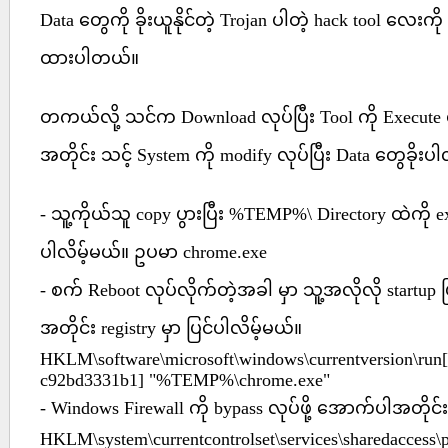
Data တွေကို ခိုးယူနိုင်တဲ့ Trojan ပါတဲ့ hack tool လေးကို
ထားပါတယ်။
တကယ်လို့ သင်က Download လုပ်ပြီး Tool ကို Execut
အတိုင်း သင့် System ကို modify လုပ်ပြီး Data တွေခိုးပါ
- သူ့ကိုယ်သူ copy ပွားပြီး %TEMP%\ Directory ထဲကို 
ပါလိမ့်မယ်။ ဥပမာ chrome.exe
- စက် Reboot လုပ်လိုက်တဲ့အခါ မှာ သူ့အလိုလို startu
အတိုင်း registry မှာ ပြင်ပါလိမ့်မယ်။
HKLM\software\microsoft\windows\currentversion\ru
c92bd3331b1] "%TEMP%\chrome.exe"
- Windows Firewall ကို bypass လုပ်ဖို့ အောက်ပါအတိုင်း
HKLM\system\currentcontrolset\services\sharedaccess\p