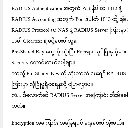
RADIUS Authentication အတွက် Port နံပါတ် 1812 နဲ့
RADIUS Accounting အတွက် Port နံပါတ် 1813 တို့ဖြစ
RADIUS Protocol က NAS နဲ့ RADIUS Server ကြားမှာ Pas
အခါ Cleartext နဲ့ မပို့ပေးပါဘူး။
Pre-Shared Key တွေကို သုံးပြီး Encrypt လုပ်ပြီးမှ ပို့
Security ကောင်းတယ်ပေါ့ဗျာ။
ဘာလို့ Pre-Shared Key ကို သုံးတာလဲ မေးရင် RADIUS S
ကြားမှာ လုံခြုံမှုရှိစေရန်လို့ ပြောရမှာပဲ။
ကဲ... ဒီလောက်ဆို RADIUS Server အကြောင်း တီးမိခေ
တယ်။
Encryption အကြောင်း အချိန်ရရင် ရေးပေးပါအုံးမယ်။