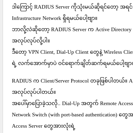
ဒါကြောင့် RADIUS Server ကိုသုံးမယ်ဆိုရင်တော့ အရင်ဆု
Infrastructure Network ရှိရမယ်ပေါ့ဗျာ။
ဘာလို့လဲဆိုတော့ RADIUS Server က Active Directory ရဲ
အလုပ်လုပ်လို့ပါ။
ဒီတော့ VPN Client, Dial-Up Client တွေနဲ့ Wireless Cl
ရဲ့ လက်အောက်မှာပဲ ဝင်ရောက်ချိတ်ဆက်ရမယ်ပေါ့ဗျာ
RADIUS က Client/Server Protocol တခုဖြစ်ပါတယ်။ App
အလုပ်လုပ်ပါတယ်။
အပေါ်မှာပြောခဲ့သလို.. Dial-Up အတွက် Remote Access 
Network Switch (with port-based authentication) တွ
Access Server တွေအားလုံးရဲ့