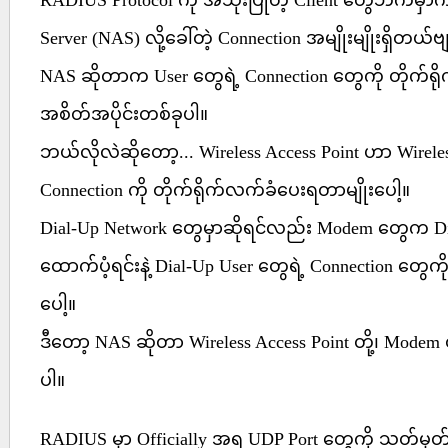
RADIUS Protocol ကို အသုံးပြုတဲ့ Client တွေဘက်မှာ
Server (NAS) လို့ခေါ်တဲ့ Connection အမျိုးမျိုးရှိတယ်ဗ
NAS ဆိုတာက User တွေရဲ့ Connection တွေကို တိုက်ရိ
အစိတ်အပိုင်းတစ်ခုပါ။
ဘယ်လိုလဲဆိုတော့... Wireless Access Point ဟာ Wireles
Connection ကို တိုက်ရိုက်လက်ခံပေးရတာမျိုးပေါ့။
Dial-Up Network တွေမှာဆိုရင်လည်း Modem တွေက Dia
ထောက်ပံ့ရင်းနဲ့ Dial-Up User တွေရဲ့ Connection တွေ
ပေါ့။
ဒီတော့ NAS ဆိုတာ Wireless Access Point တို့၊ Modem 
ပါ။
RADIUS မှာ Officially အရ UDP Port တွေကို သတ်မ