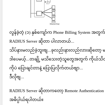
လွန်ခဲ့တဲ့ (၁) နှစ်ကျော်က Phone Billing System အတ
RADIUS Server ဆိုတာ ပါလာတယ်...
သိပ်နားမလည်ခဲ့ဘူးဗျ...ခုလည်းနားလည်လားဆိုတော့ မရှင
ဒါပေမယ့်...တချို့ မသိသေးတဲ့သူတွေအတွက် ကိုယ်သိ
ကိုပဲ ပြောချင်တာနဲ့ ပြောပြလိုက်တယ်ဗျာ...
ဒီလိုဗျ...
RADIUS Server ဆိုတာကတော့ Remote Authentication Dia
အဓိပ္ပါယ်ရပါတယ်။