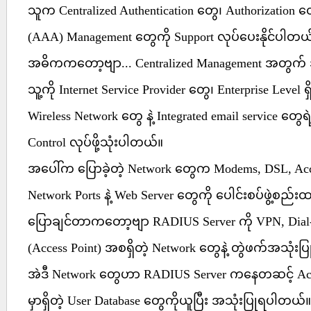
သူက Centralized Authentication တွေ၊ Authorization တွ
(AAA) Management တွေကို Support လုပ်ပေးနိုင်ပါတယ
အဓိကကတော့ဗျာ... Centralized Management အတွက် 
သူ့ကို Internet Service Provider တွေ၊ Enterprise Level ရ
Wireless Network တွေ နဲ့ Integrated email service တွ
Control လုပ်ဖို့သုံးပါတယ်။
အပေါ်က ပြောခဲ့တဲ့ Network တွေက Modems, DSL, Acc
Network Ports နဲ့ Web Server တွေကို ပေါင်းစပ်ဖွဲ့စည်
ပြောချင်တာကတော့ဗျာ RADIUS Server ကို VPN, Dial-
(Access Point) အစရှိတဲ့ Network တွေနဲ့ တွဲဖက်အသုံးပ
အဲဒီ Network တွေဟာ RADIUS Server ကနေတဆင့် Acti
မှာရှိတဲ့ User Database တွေကိုယူပြီး အသုံးပြုရပါတယ်။