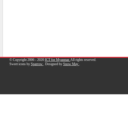
© Copyright 2006 - 2020
ICT for Myanmar.
All rights reserved.
Sweet icons by
Sparrow
. Designed by
Snow May
.