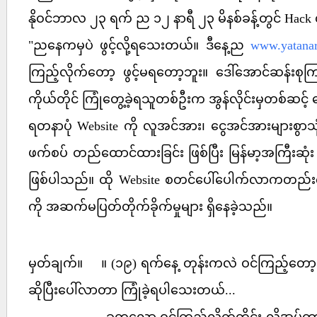
နိုဝင်ဘာလ ၂၃ ရက် ည ၁၂ နာရီ ၂၃ မိနစ်ခန့်တွင် Hack
"ညနေကမှပဲ ဖွင့်လို့ရသေးတယ်။ ဒီနေ့ည
www.yatana
ကြည့်လိုက်တော့ ဖွင့်မရတော့ဘူး။ ဒေါ်အောင်ဆန်းစု
ကိုယ်တိုင် ကြုံတွေ့ခဲ့ရသူတစ်ဦးက အွန်လိုင်းမှတစ်ဆင့
ရတနာပုံ Website ကို လူအင်အား၊ ငွေအင်အားများစွာသုံ
ဖက်စပ် တည်ထောင်ထားခြင်း ဖြစ်ပြီး မြန်မာ့အကြီးဆုံ
ဖြစ်ပါသည်။ ထို Website စတင်ပေါ်ပေါက်လာကတည်း
ကို အဆက်မပြတ်တိုက်ခိုက်မှုများ ရှိနေခဲ့သည်။
မှတ်ချက်။ ။ (၁၉) ရက်နေ့ တုန်းကလဲ ဝင်ကြည့်တော့ A
ဆိုပြီးပေါ်လာတာ ကြုံခဲ့ရပါသေးတယ်...