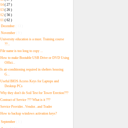
014
( 27 )
013
( 26 )
012
( 56 )
011
( 62 )
►
December
( 13 )
▼
November
( 9 )
University education is a must. Training course
??...
File name is too long to copy ...
How to make Bootable USB Drive or DVD Using
Offici...
Is air-conditioning required in shelters housing
G...
Useful BIOS Access Keys for Laptops and
Desktop PCs
Why they don't do Soil Test for Tower Erection???
Contract of Service ??? What is it ???
Service Provider...Vendor...and Trader
How to backup windows activation keys?
►
September
( 1 )