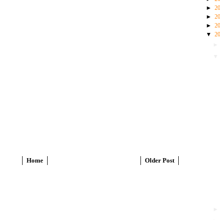
►
2
►
2
►
2
▼
2
Home
Older Post