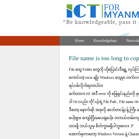
Home
Knowledgebase
Network
File name is too long to copy
File တွေ Folder တွေကို ဟိုပြောင်းဒီရွှေ့ လု
ကောင်းတဲ့ error မျိုး Windows တွေမှာ တက်လ
ရပ်ပစ်လိုက်ရတာပါပဲ။
ခက်တာက လဲ အဲဒီ error ကို ဖြေရှင်းနည်းကို 
ဒါ က လည်း ကို်ယ့်ရဲ့ File Path , File name
ဒီတော့ နောက်ဆို အခုလို ဆတ်တငန့်ငန့် ကြီး မ
ပေါ့ဗျာ။ ကျော်ပြီးမပေးနဲ့ပေါ့။ တကယ်တမ်းက
ထားဖို့ ဘယ်သူမှ စိတ်ကူးမရှိပါဘူးလေ။ :P
အောက်မှာကတော့ Windows Version နဲ့ Chara