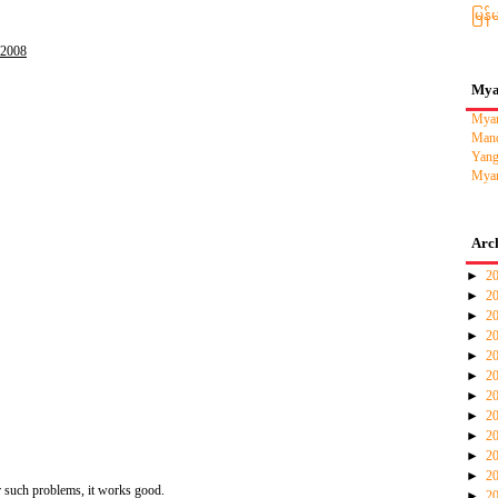
မြန်
 2008
Mya
Myan
Mand
Yang
Myan
Arc
►
2
►
2
►
2
►
2
►
2
►
2
►
2
►
2
►
2
►
2
►
2
r such problems, it works good.
►
2