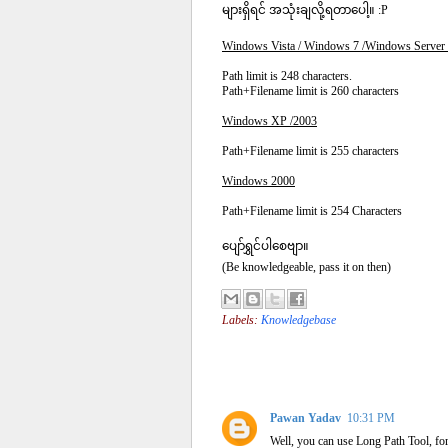
များရှိရင် အသုံးချလို့ရတာပေါ့။ :P
Windows Vista / Windows 7 /Windows Server
Path limit is 248 characters.
Path+Filename limit is 260 characters
Windows XP /2003
Path+Filename limit is 255 characters
Windows 2000
Path+Filename limit is 254 Characters
ပျော်ရွှင်ပါစေဗျာ။
(Be knowledgeable, pass it on then)
Labels:
Knowledgebase
1 comment :
Pawan Yadav
10:31 PM
Well, you can use Long Path Tool, fo