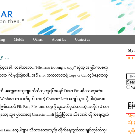
ing
Mobile
Others
About Us
Contact us
My 
 ...
ICT 
ပ်ကြတဲ့အခါ...တခါတလေ...“File name too long to copy” ဆိုတဲ့ အမြင်ကပ်စရာ
ာတာ ကြုံဖူးကြမှာပါ...အဲဒီ error တက်လာတာနဲ့ Copy or Cut လုပ်နေတာကို
W
ခုထိ မတွေ့သေးဘူးဗျ။ တိတိကျကျပြောရရင် Direct Fix မရှိသေးဘူးတဲ့။
 က Windows က သတ်မှတ်ထားတဲ့ Character Limit ကျော်သွားလို့ ပါတဲ့လေ။
မြန်
ဖြစ်အောင် File Path, File name တွေကို သူသတ်မှတ်ထားတဲ့ အတိုင်း ပဲ ပေး
ျတော့ သူပြောထားတဲ့ Character Limit ပြည့်ပြီလား သိအောင် လိုက်ရေတွက်
Myan
ဖုန်
cter Limit တွေပါဗျာ။ သိထားတော့လည်း လိုက်ရေတွက်ထားချင်တဲ့စိတ်ကူး
ယူနီ