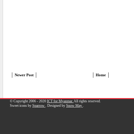
Newer Post
Home
© Copyright 2006 - 2020
ICT for Myanmar.
All rights reserved.
Sweet icons by
Sparrow
. Designed by
Snow May
.