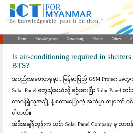
Home
Knowledgebase
Networking
Mobile
Others
A
Is air-conditioning required in shelte
BTS?
အစည်းအဝေးတခုမှာ...မြန်မာပြည် GSM Project အတွက် 
Solar Panel တွေသုံးမယ်လို့ စဉ်းစားပြီး Solar Panel တ
တာဝန်ရှိသူအချို့ နဲ့ စကားပြောတဲ့ အထဲမှာ ကျတော် ဝင်
ပါတယ်။
အဲဒီအချိန်တုန်းက ယင်း Solar Panel Company မှ တာဝန်