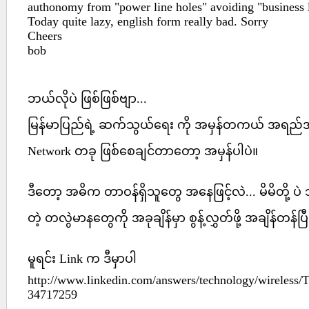
authonomy from "power line holes" avoiding "business lo
Today quite lazy, english form really bad. Sorry
Cheers
bob
ဘယ်လိုပဲ ဖြစ်ဖြစ်ဗျာ...
မြန်မာပြည်ရဲ့ ဆက်သွယ်ရေး ကို အမှန်တကယ် အရည်အသွ
Network တခု ဖြစ်စေချင်တာတော့ အမှန်ပါပဲ။
ဒီတော့ အဓိက တာဝန်ရှိသူတွေ အနေဖြင့်လဲ... မိမိတို့ 
တဲ့ တလွဲမာနတွေကို အခုချိန်မှာ စွန့်လွှတ်ဖို့ အချိန်တန်
မူရင်း Link က ဒီမှာပါ
http://www.linkedin.com/answers/technology/wireles
34717259