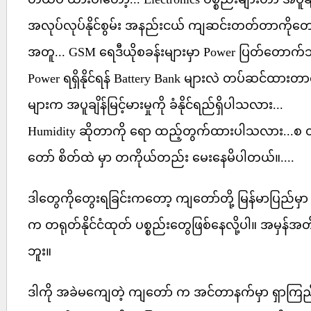
အလုပ်လုပ်နိုင်စွမ်း အနည်းငယ် ကျဆင်းတတ်တာကိုတော့ 
အတူ... GSM ရေဒီယိုစခန်းများမှာ Power ပြတ်တောက်သွာ
Power ရရှိနိုင်ရန် Battery Bank များလဲ တပ်ဆင်ထားတာရ
များက အပူချိန်မြင့်မားမှုကို ခံနိုင်ရည်ရှိပါသလား...
Humidity ဆိုတာကို ရော ထည့်တွက်ထားပါသလား...စ တဲ့
တော် စိတ်ထဲ မှာ တကိုယ်တည်း မေးနေမိပါတယ်။....
ဒါတွေကိုတွေးရခြင်းကတော့ ကျတော်တို့ မြန်မာပြည်မှာ 
က တရုတ်နိုင်ငံထုတ် ပစ္စည်းတွေဖြစ်နေလို့ပါ။ အမှန်အတ
ဘူး။
ဒါကို အခဲမကျေတဲ့ ကျတော် က အင်တာနက်မှာ ရှာကြည့