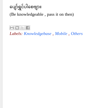
ပျော်ရွှင်ပါစေဗျာ။
(Be knowledgeable , pass it on then)
Labels:
Knowledgebase
,
Mobile
,
Others
No comments :
Post a Comment