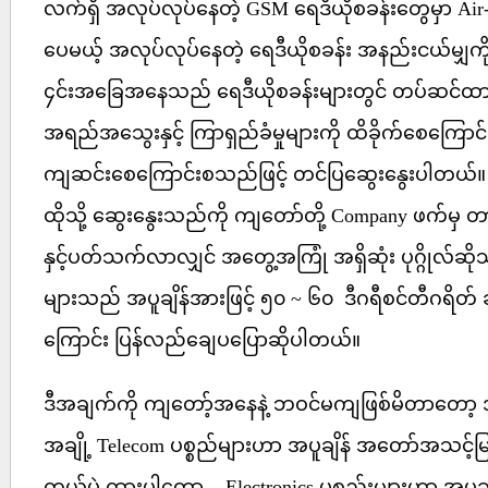
လက်ရှိ အလုပ်လုပ်နေတဲ့ GSM ရေဒီယိုစခန်းတွေမှာ Ai
ပေမယ့် အလုပ်လုပ်နေတဲ့ ရေဒီယိုစခန်း အနည်းငယ်မျှကိုမ
၄င်းအခြေအနေသည် ရေဒီယိုစခန်းများတွင် တပ်ဆင်ထာ
အရည်အသွေးနှင့် ကြာရှည်ခံမှုများကို ထိခိုက်စေကြောင်း
ကျဆင်းစေကြောင်းစသည်ဖြင့် တင်ပြဆွေးနွေးပါတယ်။
ထိုသို့ ဆွေးနွေးသည်ကို ကျတော်တို့ Company ဖက်မှ တ
နှင့်ပတ်သက်လာလျှင် အတွေ့အကြုံ အရှိဆုံး ပုဂ္ဂိုလ်ဆို
များသည် အပူချိန်အားဖြင့် ၅၀ ~ ၆၀ ဒီဂရီစင်တီဂရိတ် ခန့
ကြောင်း ပြန်လည်ချေပပြောဆိုပါတယ်။
ဒီအချက်ကို ကျတော့်အနေနဲ့ ဘဝင်မကျဖြစ်မိတာတော့ အ
အချို့ Telecom ပစ္စည်များဟာ အပူချိန် အတော်အသင့်မြင့်
တယ်ပဲ ထားပါတော့... Electronics ပစ္စည်းများဟာ အပူချိန